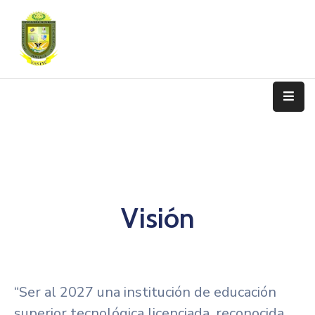
Nosotros
Programas
De
Estudio
Admisión
Y
Matrícula
Visión
Transparencia
Trámite
Contáctanos
“Ser al 2027 una institución de educación
superior tecnológica licenciada, reconocida