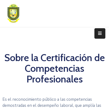
Nosotros
Programas
De
Estudio
Sobre la Certificación de
Admisión
Y
Competencias
Matrícula
Profesionales
Transparencia
Trámite
Es el reconocimiento público a las competencias
Contáctanos
demostradas en el desempeño laboral, que amplía las