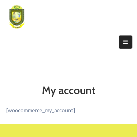
Nosotros
Programas
De
Estudio
Admisión
Y
Matrícula
My account
Transparencia
[woocommerce_my_account]
Trámite
Contáctanos