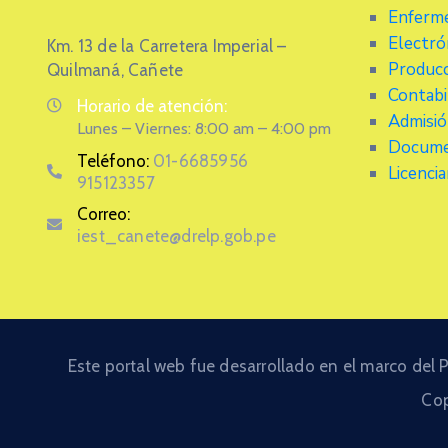
Enferme
Electrón
Km. 13 de la Carretera Imperial –
Producc
Quilmaná, Cañete
Contabi
Horario de atención:
Admisi
Lunes – Viernes: 8:00 am – 4:00 pm
Docume
Teléfono:
01-6685956
Licenci
915123357
Correo:
iest_canete@drelp.gob.pe
Este portal web fue desarrollado en el marco del
Cop