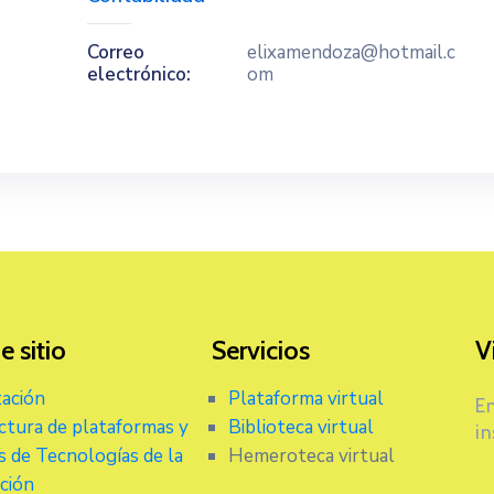
Correo
elixamendoza@hotmail.c
electrónico:
om
 sitio
Servicios
V
ación
Plataforma virtual
En
ctura de plataformas y
Biblioteca virtual
in
os de Tecnologías de la
Hemeroteca virtual
ción