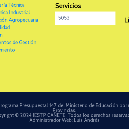
Servicios
ría Técnica
ica Industrial
5053
L
ión Agropecuaria
lidad
ón
ntos de Gestión
amiento
 Programa Presupuestal 147 del Ministerio de Educación por
Provincias.
yright © 2024 IESTP CAÑETE. Todos los derechos reserva
Administrador Web: Luis Andrés